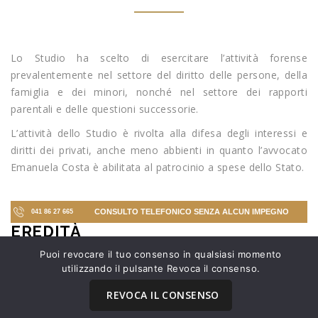
Lo Studio ha scelto di esercitare l’attività forense
prevalentemente nel settore del diritto delle persone, della
famiglia e dei minori, nonché nel settore dei rapporti
parentali e delle questioni successorie.
L’attività dello Studio è rivolta alla difesa degli interessi e
diritti dei privati, anche meno abbienti in quanto l’avvocato
Emanuela Costa è abilitata al patrocinio a spese dello Stato.
CONSULTO TELEFONICO SENZA ALCUN IMPEGNO
041 86 27 665
EREDITÀ
Puoi revocare il tuo consenso in qualsiasi momento
utilizzando il pulsante Revoca il consenso.
REVOCA IL CONSENSO